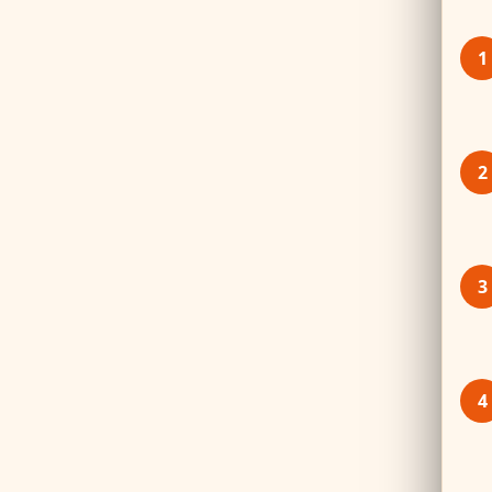
1
2
3
4