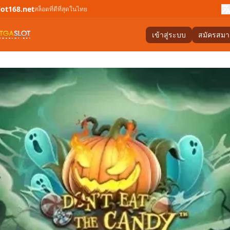
lot168.net
สล็อตที่ดีที่สุดในไทย
เข้าสู่ระบบ
สมัครสมา