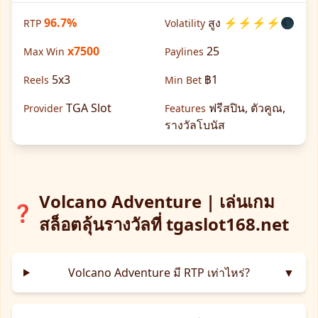
96.7%
สูง ⚡⚡⚡⚡🌑
RTP
Volatility
x7500
25
Max Win
Paylines
5x3
฿1
Reels
Min Bet
TGA Slot
ฟรีสปิน, ตัวคูณ,
Provider
Features
รางวัลโบนัส
Volcano Adventure | เล่นเกม
❓
สล็อตลุ้นรางวัลที่ tgaslot168.net
Volcano Adventure มี RTP เท่าไหร่?
▼