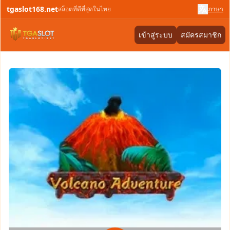
tgaslot168.net
สล็อตที่ดีที่สุดในไทย
ภาษา
เข้าสู่ระบบ
สมัครสมาชิก