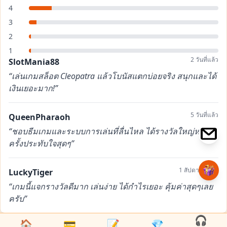
4
3
2
1
2 วันที่แล้ว
SlotMania88
“เล่นเกมสล็อต Cleopatra แล้วโบนัสแตกบ่อยจริง สนุกและได้
เงินเยอะมาก!”
5 วันที่แล้ว
QueenPharaoh
“ชอบธีมเกมและระบบการเล่นที่ลื่นไหล ได้รางวัลใหญ่หลาย
ครั้งประทับใจสุดๆ”
1 สัปดาห์ที่แล้ว
LuckyTiger
“เกมนี้แจกรางวัลดีมาก เล่นง่าย ได้กำไรเยอะ คุ้มค่าสุดๆเลย
ครับ”
🎧
🏠
💳
📝
💎