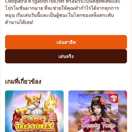
Cleopatra ที่ tgaslot168.net พร้อมรับโบนัสสุดพิเศษและ
โปรโมชั่นมากมาย ที่จะช่วยให้คุณทำกำไรได้จากทุกการ
หมุน เริ่มเล่นวันนี้และเป็นผู้ชนะในโลกของสล็อตระดับ
ตำนานได้เลย!
เล่นสาธิต
เล่นจริง
เกมที่เกี่ยวข้อง