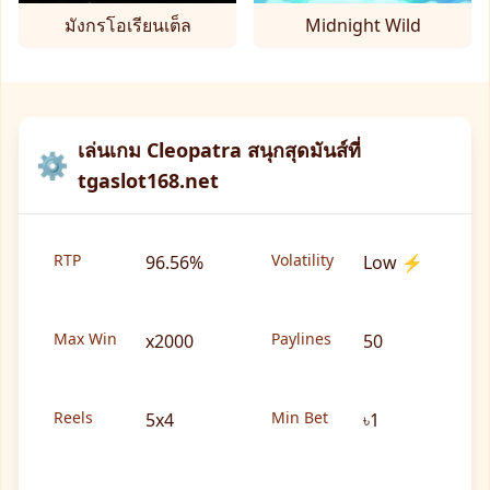
มังกรโอเรียนเต็ล
Midnight Wild
เล่นเกม Cleopatra สนุกสุดมันส์ที่
⚙️
tgaslot168.net
RTP
Volatility
96.56%
Low ⚡
Max Win
Paylines
x2000
50
Reels
Min Bet
5x4
৳1