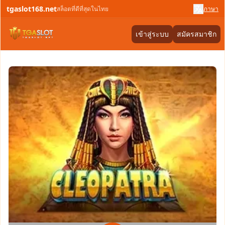
tgaslot168.net
สล็อตที่ดีที่สุดในไทย
ภาษา
เข้าสู่ระบบ
สมัครสมาชิก