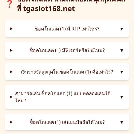
❓
ที่ tgaslot168.net
ช็อคโกแลต (1) มี RTP เท่าไหร่?
▼
ช็อคโกแลต (1) มีฟีเจอร์ฟรีสปินไหม?
▼
เงินรางวัลสูงสุดใน ช็อคโกแลต (1) คือเท่าไร?
▼
สามารถเล่น ช็อคโกแลต (1) แบบทดลองเล่นได้
▼
ไหม?
ช็อคโกแลต (1) เล่นบนมือถือได้ไหม?
▼