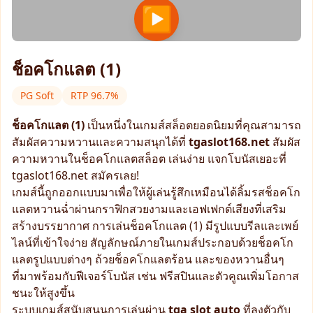
▶
ช็อคโกแลต (1)
PG Soft
RTP 96.7%
ช็อคโกแลต (1)
เป็นหนึ่งในเกมส์สล็อตยอดนิยมที่คุณสามารถ
สัมผัสความหวานและความสนุกได้ที่
tgaslot168.net
สัมผัส
ความหวานในช็อคโกแลตสล็อต เล่นง่าย แจกโบนัสเยอะที่
tgaslot168.net สมัครเลย!
เกมส์นี้ถูกออกแบบมาเพื่อให้ผู้เล่นรู้สึกเหมือนได้ลิ้มรสช็อคโก
แลตหวานฉ่ำผ่านกราฟิกสวยงามและเอฟเฟกต์เสียงที่เสริม
สร้างบรรยากาศ การเล่นช็อคโกแลต (1) มีรูปแบบรีลและเพย์
ไลน์ที่เข้าใจง่าย สัญลักษณ์ภายในเกมส์ประกอบด้วยช็อคโก
แลตรูปแบบต่างๆ ถ้วยช็อคโกแลตร้อน และของหวานอื่นๆ
ที่มาพร้อมกับฟีเจอร์โบนัส เช่น ฟรีสปินและตัวคูณเพิ่มโอกาส
ชนะให้สูงขึ้น
ระบบเกมส์สนับสนุนการเล่นผ่าน
tga slot auto
ที่ลงตัวกับ