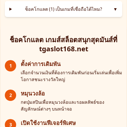
ช็อคโกแลต (1) เป็นเกมที่เชื่อถือได้ไหม?
▼
ช็อคโกแลต เกมส์สล็อตสนุกสุดมันส์ที่
tgaslot168.net
ตั้งค่าการเดิมพัน
1
เลือกจำนวนเงินที่ต้องการเดิมพันก่อนเริ่มเล่นเพื่อเพิ่ม
โอกาสชนะรางวัลใหญ่
หมุนวงล้อ
2
กดปุ่มสปินเพื่อหมุนวงล้อและรอผลลัพธ์ของ
สัญลักษณ์ต่างๆ บนหน้าจอ
เปิดใช้งานฟีเจอร์พิเศษ
3