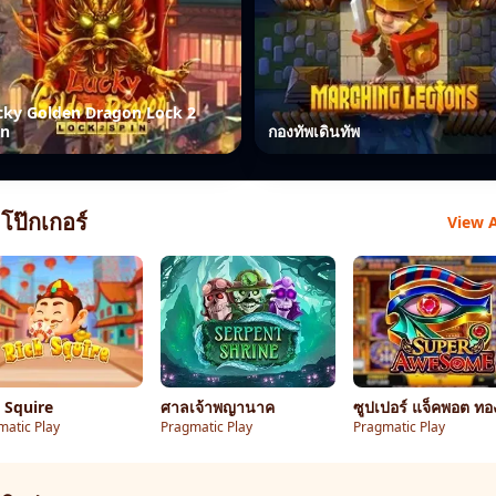
cky Golden Dragon Lock 2
in
กองทัพเดินทัพ
โป๊กเกอร์
View A
 Squire
ศาลเจ้าพญานาค
ซูปเปอร์ แจ็คพอต ท
matic Play
Pragmatic Play
Pragmatic Play