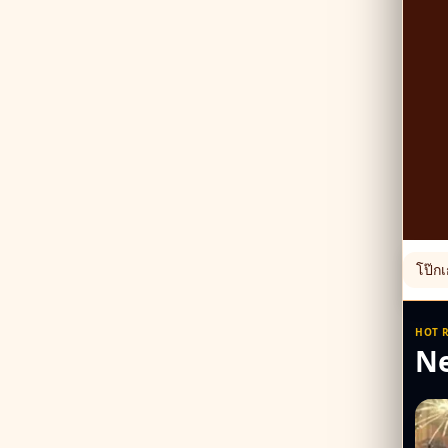
โป๊กเ
HOT 
N